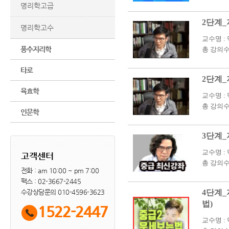
명리학고급
2단계_
명리학고수
교수명 :
풍수지리학
총 강의수 
타로
2단계_
육효학
교수명 :
총 강의수 
인문학
3단계_
교수명 :
고객센터
총 강의수 
전화 : am 10:00 ~ pm 7:00
팩스 : 02-3667-2445
수강상담문의 010-4596-3623
4단계_
법)
1522-2447
교수명 :