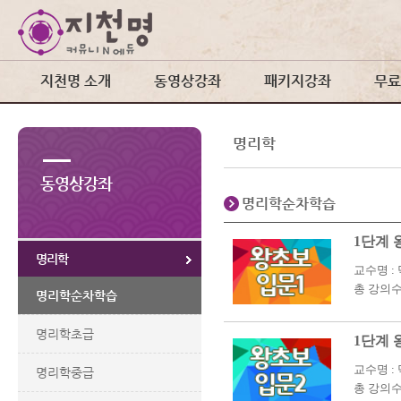
지천명 소개
동영상강좌
패키지강좌
무료
명리학
동영상강좌
명리학순차학습
1단계 
명리학
교수명 :
총 강의수 
명리학순차학습
명리학초급
1단계 
교수명 :
명리학중급
총 강의수 