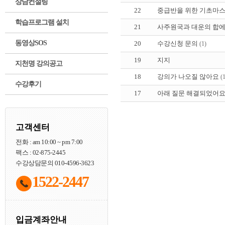
상담컨설팅
22
중급반을 위한 기초마스
학습프로그램 설치
21
사주원국과 대운의 합에
동영상SOS
20
수강신청 문의
(1)
19
지지
지천명 강의공고
18
강의가 나오질 않아요
(
수강후기
17
아래 질문 해결되었어요 
고객센터
전화 : am 10:00 ~ pm 7:00
팩스 : 02-875-2445
수강상담문의 010-4596-3623
1522-2447
입금계좌안내