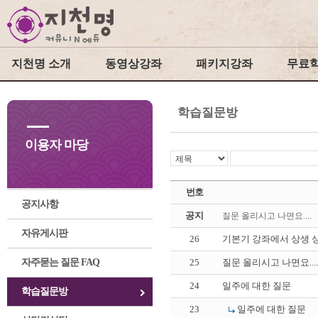
지천명 소개
동영상강좌
패키지강좌
무료
학습질문방
이용자 마당
번호
공지사항
공지
질문 올리시고 나면요....
자유게시판
26
기본기 강좌에서 상생 상
자주묻는 질문 FAQ
25
질문 올리시고 나면요....
24
일주에 대한 질문
학습질문방
23
일주에 대한 질문