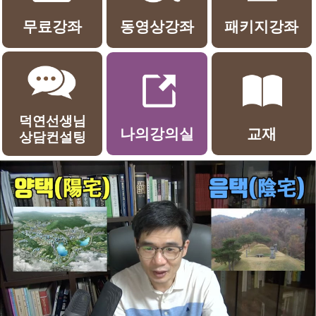
무료강좌
동영상강좌
패키지강좌
덕연선생님
나의강의실
교재
상담컨설팅