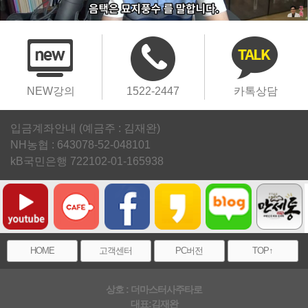
NEW강의
1522-2447
카톡상담
입금계좌안내 (예금주 : 김재완)
NH농협 : 643078-52-048101
kB국민은행 722102-01-165938
HOME
고객센터
PC버전
TOP↑
상호 : 더마스터사주타로
대표:김재완