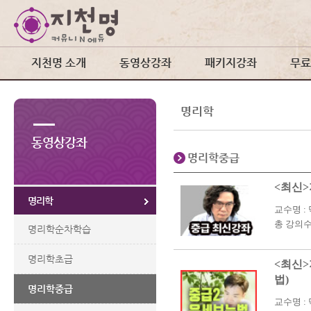
지천명 소개
동영상강좌
패키지강좌
무료
명리학
동영상강좌
명리학중급
<최신>
명리학
교수명 :
총 강의수 
명리학순차학습
명리학초급
<최신>
법)
명리학중급
교수명 :