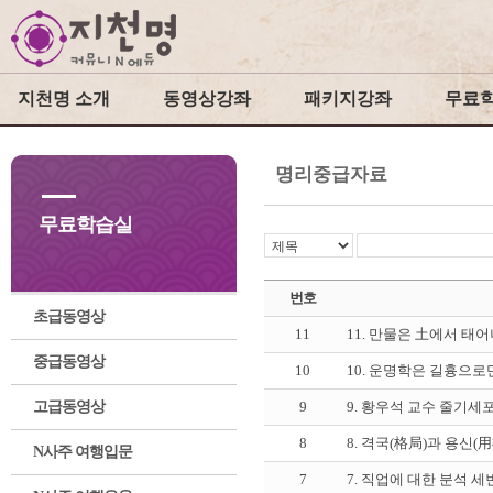
지천명 소개
동영상강좌
패키지강좌
무료
명리중급자료
무료학습실
번호
초급동영상
11
11. 만물은 土에서 태
중급동영상
10
10. 운명학은 길흉으로
고급동영상
9
9. 황우석 교수 줄기세
8
8. 격국(格局)과 용신(
N사주 여행입문
7
7. 직업에 대한 분석 세