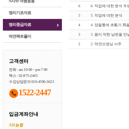
N사주 여행응용
6
6. 직업에 대한 분석 두
명리기초자료
5
5. 직업에 대한 분석
명리중급자료
4
4. 양팔통에 水氣가 局
3
3. 몸이 약한 남편을 만
덕연팩트풀이
2
2. 덕연선생님 사주
고객센터
전화 : am 10:00 ~ pm 7:00
팩스 : 02-875-2445
수강상담문의 010-4596-3623
1522-2447
입금계좌안내
NH농협